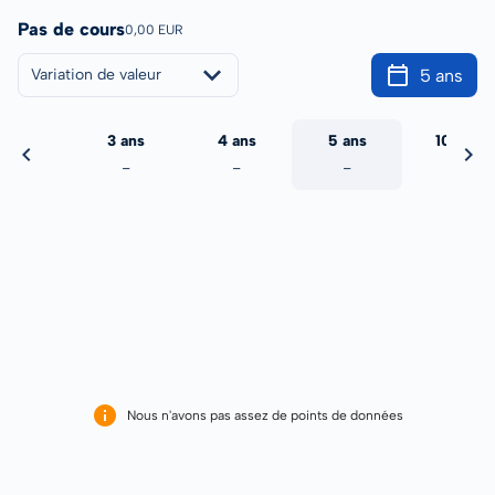
Pas de cours
0,00 EUR
5 ans
Variation de valeur
2 ans
3 ans
4 ans
5 ans
10 ans
-
-
-
-
-
Nous n'avons pas assez de points de données