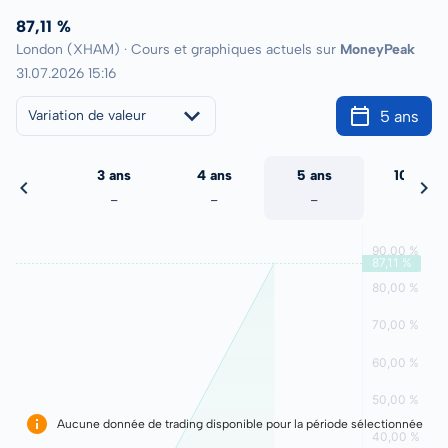
87,11 %
London (XHAM) · Cours et graphiques actuels sur
MoneyPeak
31.07.2026 15:16
5 ans
Variation de valeur
2 ans
3 ans
4 ans
5 ans
10 ans
-
-
-
-
-
Aucune donnée de trading disponible pour la période sélectionnée