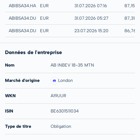
Hannover
ABIBSA34.HANB
EUR
31.07.2026 07:16
87,15 %
Quotrix
ABIBSA34.DUSD
EUR
31.07.2026 05:27
87,31 %
Düsseldorf
ABIBSA34.DUSB
EUR
23.07.2026 15:20
86,76 
Données de l'entreprise
Nom
AB INBEV 18-35 MTN
Marché d'origine
London
WKN
A19UUR
ISIN
BE6301511034
Type de titre
Obligation