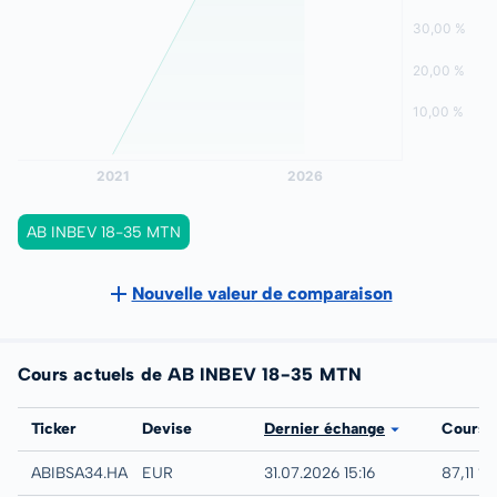
AB INBEV 18-35 MTN
Nouvelle valeur de comparaison
Cours actuels de AB INBEV 18-35 MTN
Bourse
Ticker
Devise
Dernier échange
Cours
Hamburg
ABIBSA34.HAMB
EUR
31.07.2026 15:16
87,11 %