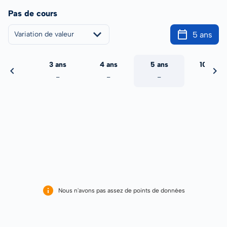
Pas de cours
5 ans
Variation de valeur
2 ans
3 ans
4 ans
5 ans
10 ans
-
-
-
-
-
Nous n'avons pas assez de points de données