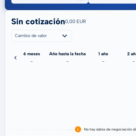
Sin cotización
0,00 EUR
Cambio de valor
meses
6 meses
Año hasta la fecha
1 año
2 añ
-
-
-
-
-
No hay datos de negociación di