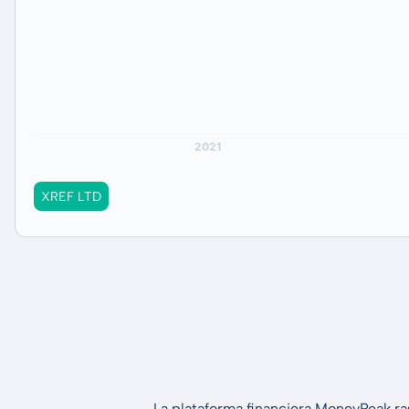
XREF LTD
La plataforma financiera MoneyPeak ra