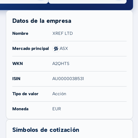
Datos de la empresa
Nombre
XREF LTD
Mercado principal
ASX
20 años
Máx
-
-
WKN
A2QHTS
ISIN
AU0000038531
Tipo de valor
Acción
Moneda
EUR
Símbolos de cotización