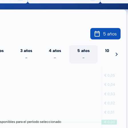
5 años
os
3 años
4 años
5 años
10 años
-
-
-
-
sponibles para el período seleccionado