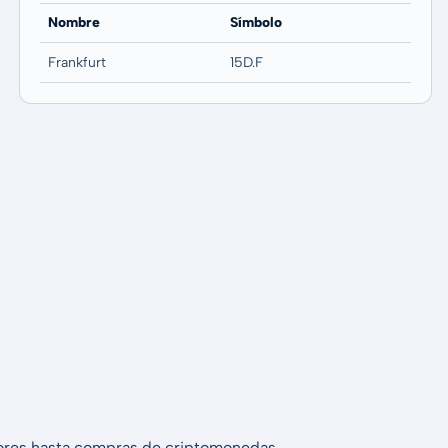
Nombre
Símbolo
Frankfurt
15D.F
alores hasta compras de criptomonedas.