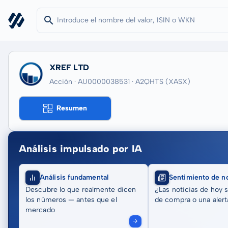
XREF LTD
Acción · AU0000038531
· A2QHTS
(XASX)
Resumen
Análisis impulsado por IA
Análisis fundamental
Sentimiento de no
Descubre lo que realmente dicen
¿Las noticias de hoy 
los números — antes que el
de compra o una alert
mercado