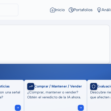
Inicio
Portafolios
Análi
ticias
Comprar / Mantener / Vender
Evaluaci
son una señal
¿Comprar, mantener o vender?
Descubre rie
a?
Obtén el veredicto de la IA ahora.
que afecten a