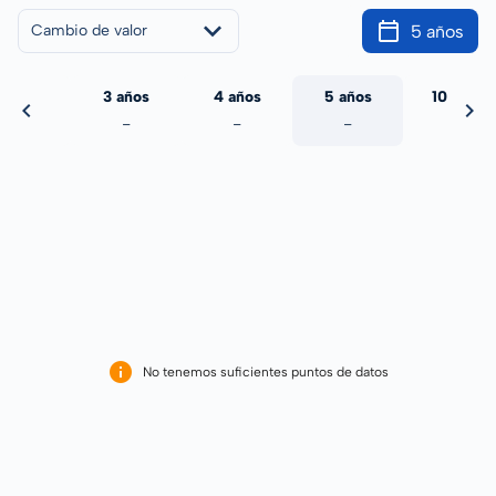
5 años
Cambio de valor
 años
3 años
4 años
5 años
10 años
-
-
-
-
-
No tenemos suficientes puntos de datos