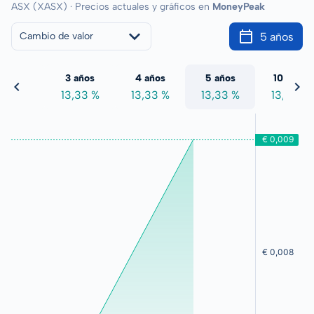
ASX (XASX) · Precios actuales y gráficos en
MoneyPeak
5 años
Cambio de valor
 años
3 años
4 años
5 años
10 años
3,33 %
13,33 %
13,33 %
13,33 %
13,33 %