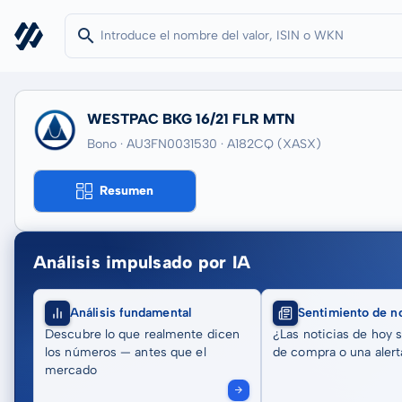
WESTPAC BKG 16/21 FLR MTN
Bono · AU3FN0031530
· A182CQ
(XASX)
Resumen
Análisis impulsado por IA
Análisis fundamental
Sentimiento de no
Descubre lo que realmente dicen
¿Las noticias de hoy 
los números — antes que el
de compra o una alert
mercado