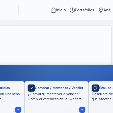
Inicio
Portafolios
Análi
ticias
Comprar / Mantener / Vender
Evaluaci
son una señal
¿Comprar, mantener o vender?
Descubre rie
a?
Obtén el veredicto de la IA ahora.
que afecten a