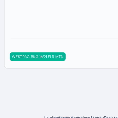
WESTPAC BKG 16/21 FLR MTN
La plataforma financiera MoneyPeak ra