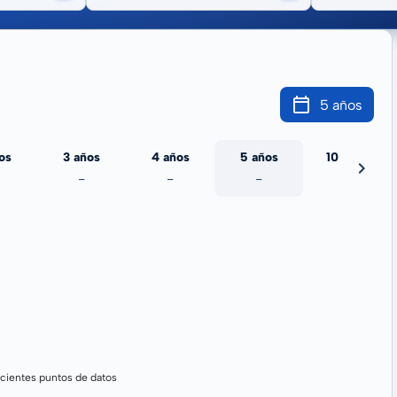
5 años
os
3 años
4 años
5 años
10 años
-
-
-
-
cientes puntos de datos