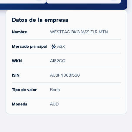
Datos de la empresa
Nombre
WESTPAC BKG 16/21 FLR MTN
Mercado principal
ASX
20 años
Máx
-
-
WKN
A182CQ
ISIN
AU3FN0031530
Tipo de valor
Bono
Moneda
AUD