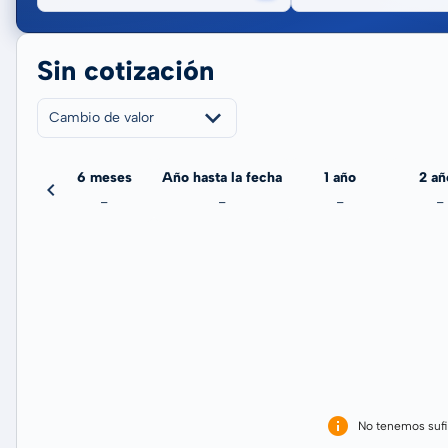
Sin cotización
Cambio de valor
meses
6 meses
Año hasta la fecha
1 año
2 añ
-
-
-
-
-
No tenemos sufi