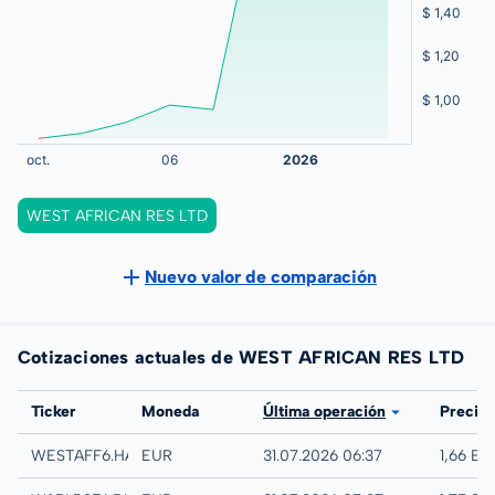
WEST AFRICAN RES LTD
Nuevo valor de comparación
Cotizaciones actuales de WEST AFRICAN RES LTD
Bolsa
Ticker
Moneda
Última operación
Precio
Hamburg
WESTAFF6.HAMB
EUR
31.07.2026 06:37
1,66 EU