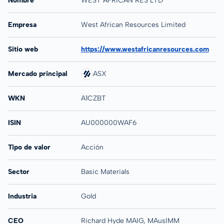
Nombre
WEST AFRICAN RES LTD
Empresa
West African Resources Limited
Sitio web
https://www.westafricanresources.com
Mercado principal
ASX
WKN
A1CZBT
ISIN
AU000000WAF6
Tipo de valor
Acción
Sector
Basic Materials
Industria
Gold
CEO
Richard Hyde MAIG, MAusIMM