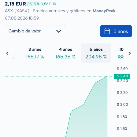
2,15 EUR
35,15 %
0,56 EUR
ASX (XASX) · Precios actuales y gráficos en
MoneyPeak
07.08.2026 18:59
5 años
Cambio de valor
 años
3 años
4 años
5 años
10 años
3,59 %
185,17 %
165,36 %
204,95 %
188,81 %