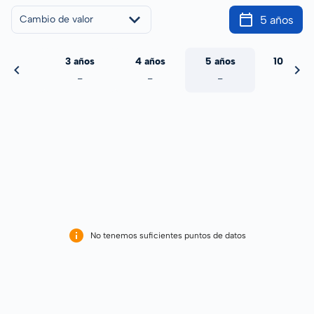
5 años
Cambio de valor
 años
3 años
4 años
5 años
10 años
-
-
-
-
-
No tenemos suficientes puntos de datos