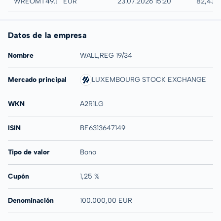
Düsseldorf
WREOMT49.DUSB
EUR
23.07.2026 15:20
82,43 
Datos de la empresa
Nombre
WALL,REG 19/34
Mercado principal
LUXEMBOURG STOCK EXCHANGE
WKN
A2R1LG
ISIN
BE6313647149
Tipo de valor
Bono
Cupón
1,25 %
Denominación
100.000,00 EUR