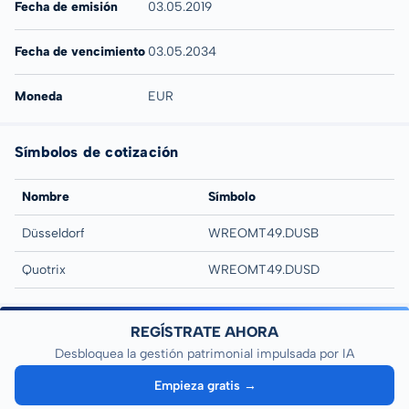
Fecha de emisión
03.05.2019
Fecha de vencimiento
03.05.2034
Moneda
EUR
Símbolos de cotización
Nombre
Símbolo
Düsseldorf
WREOMT49.DUSB
Quotrix
WREOMT49.DUSD
REGÍSTRATE AHORA
Desbloquea la gestión patrimonial impulsada por IA
Empieza gratis →