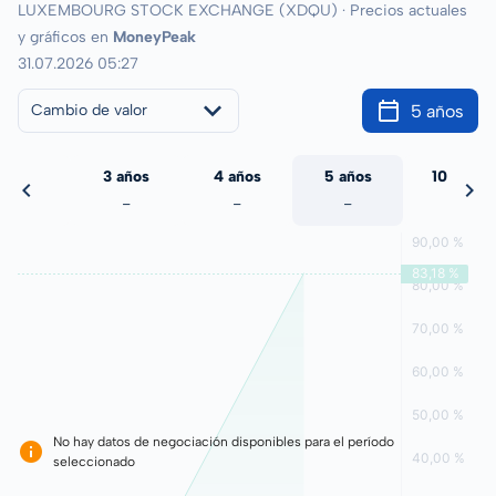
LUXEMBOURG STOCK EXCHANGE (XDQU) · Precios actuales
y gráficos en
MoneyPeak
31.07.2026 05:27
5 años
Cambio de valor
 años
3 años
4 años
5 años
10 años
-
-
-
-
-
No hay datos de negociación disponibles para el período
seleccionado