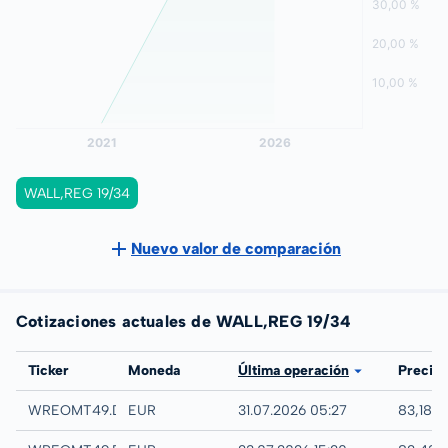
WALL,REG 19/34
Nuevo valor de comparación
Cotizaciones actuales de WALL,REG 19/34
Bolsa
Ticker
Moneda
Última operación
Precio
Quotrix
WREOMT49.DUSD
EUR
31.07.2026 05:27
83,18 %