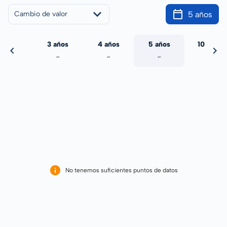
5 años
Cambio de valor
 años
3 años
4 años
5 años
10 años
-
-
-
-
-
No tenemos suficientes puntos de datos