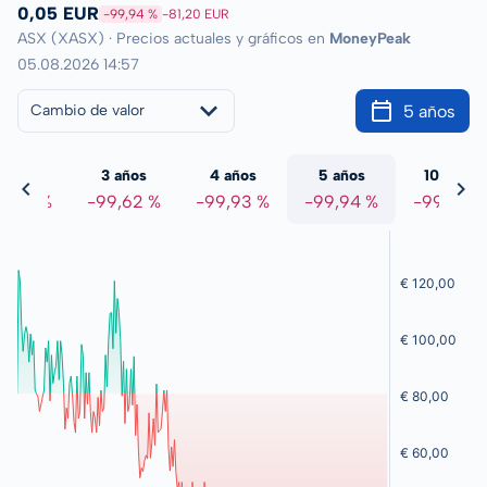
0,05 EUR
-99,94 %
-81,20 EUR
ASX (XASX) · Precios actuales y gráficos en
MoneyPeak
05.08.2026 14:57
5 años
Cambio de valor
 años
3 años
4 años
5 años
10 años
8,73 %
-99,62 %
-99,93 %
-99,94 %
-99,98 %