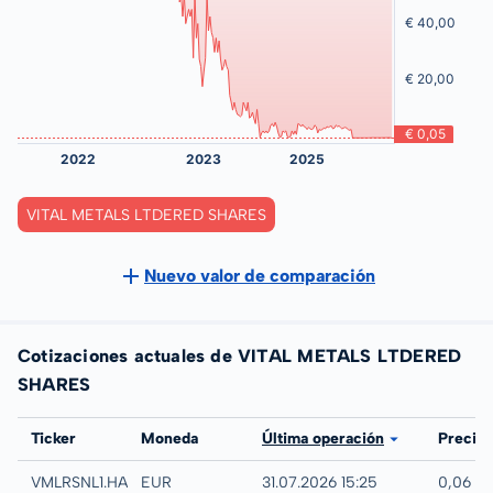
VITAL METALS LTDERED SHARES
Nuevo valor de comparación
Cotizaciones actuales de VITAL METALS LTDERED
SHARES
Bolsa
Ticker
Moneda
Última operación
Precio
Hamburg
VMLRSNL1.HAMB
EUR
31.07.2026 15:25
0,06 E