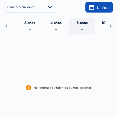
5 años
Cambio de valor
 años
3 años
4 años
5 años
10 años
-
-
-
-
-
No tenemos suficientes puntos de datos