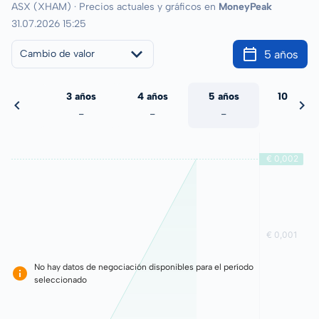
ASX (XHAM) · Precios actuales y gráficos en
MoneyPeak
31.07.2026 15:25
5 años
Cambio de valor
 años
3 años
4 años
5 años
10 años
-
-
-
-
-
No hay datos de negociación disponibles para el período
seleccionado