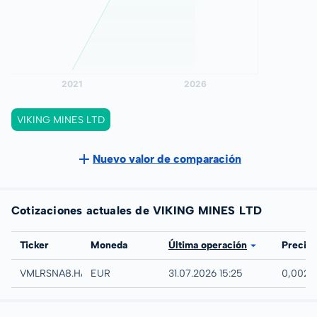
VIKING MINES LTD
Nuevo valor de comparación
Cotizaciones actuales de VIKING MINES LTD
Bolsa
Ticker
Moneda
Última operación
Precio
Hamburg
VMLRSNA8.HAMB
EUR
31.07.2026 15:25
0,002 