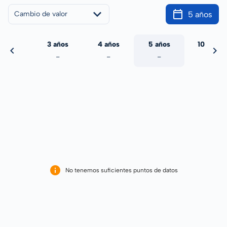
5 años
Cambio de valor
 años
3 años
4 años
5 años
10 años
-
-
-
-
-
No tenemos suficientes puntos de datos