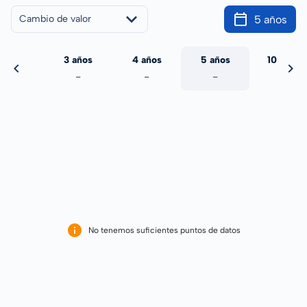
5 años
Cambio de valor
 años
3 años
4 años
5 años
10 años
-
-
-
-
-
No tenemos suficientes puntos de datos