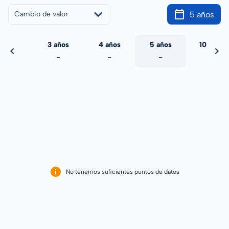
5 años
Cambio de valor
 años
3 años
4 años
5 años
10 años
-
-
-
-
-
No tenemos suficientes puntos de datos