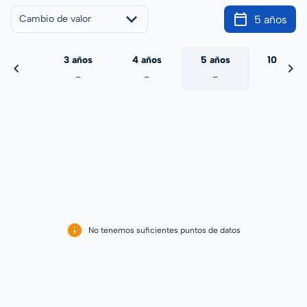
5 años
Cambio de valor
 años
3 años
4 años
5 años
10 años
-
-
-
-
-
No tenemos suficientes puntos de datos