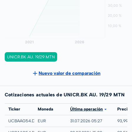
UNICR.BK AU. 19/29 MTN
Nuevo valor de comparación
Cotizaciones actuales de UNICR.BK AU. 19/29 MTN
Bolsa
Ticker
Moneda
Última operación
Precio
Quotrix
UCBAAG54.DUSD
EUR
31.07.2026 05:27
93,99 