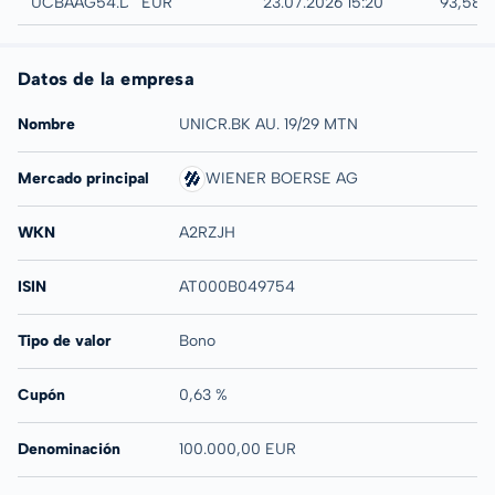
Düsseldorf
UCBAAG54.DUSB
EUR
23.07.2026 15:20
93,58 
Datos de la empresa
Nombre
UNICR.BK AU. 19/29 MTN
Mercado principal
WIENER BOERSE AG
WKN
A2RZJH
ISIN
AT000B049754
Tipo de valor
Bono
Cupón
0,63 %
Denominación
100.000,00 EUR