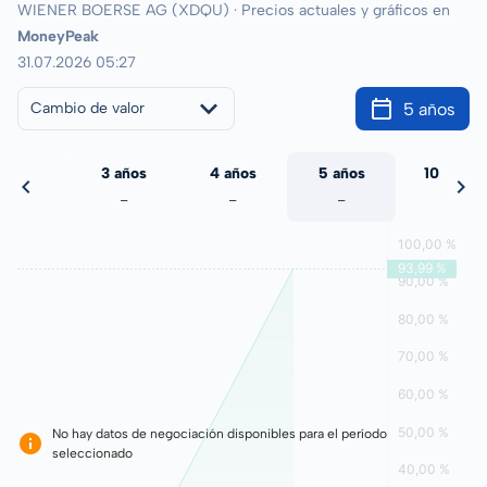
WIENER BOERSE AG (XDQU) · Precios actuales y gráficos en
MoneyPeak
31.07.2026 05:27
5 años
Cambio de valor
 años
3 años
4 años
5 años
10 años
-
-
-
-
-
No hay datos de negociación disponibles para el período
seleccionado