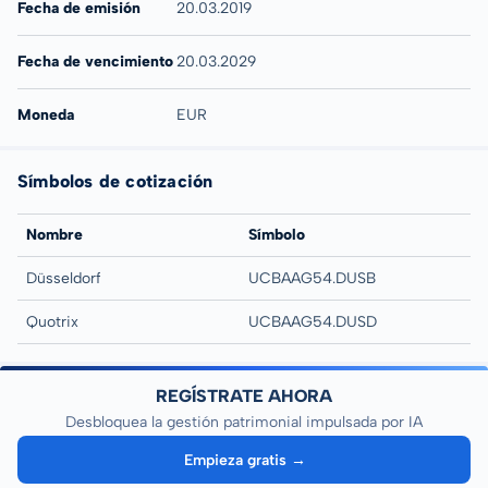
Fecha de emisión
20.03.2019
Fecha de vencimiento
20.03.2029
Moneda
EUR
Símbolos de cotización
Nombre
Símbolo
Düsseldorf
UCBAAG54.DUSB
Quotrix
UCBAAG54.DUSD
REGÍSTRATE AHORA
Desbloquea la gestión patrimonial impulsada por IA
Empieza gratis →