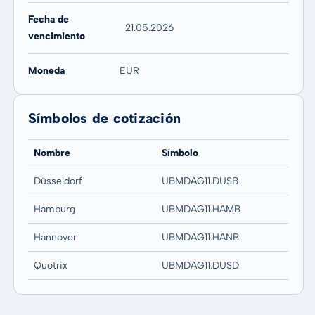
Fecha de
21.05.2026
vencimiento
Moneda
EUR
Símbolos de cotización
Nombre
Símbolo
Düsseldorf
UBMDAG11.DUSB
Hamburg
UBMDAG11.HAMB
Hannover
UBMDAG11.HANB
Quotrix
UBMDAG11.DUSD