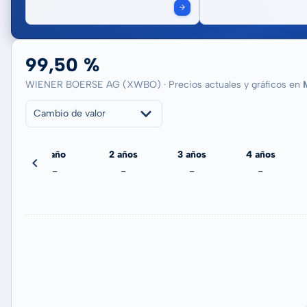
99,50 %
WIENER BOERSE AG (XWBO) · Precios actuales y gráficos en
Cambio de valor
echa
1 año
2 años
3 años
4 años
-
-
-
-