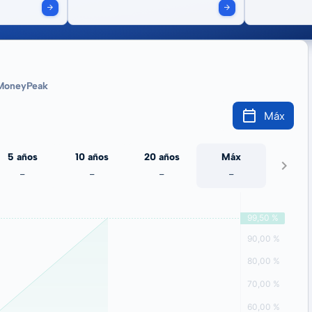
MoneyPeak
Máx
5 años
10 años
20 años
Máx
-
-
-
-