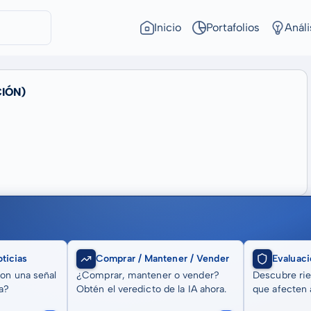
Inicio
Portafolios
Análi
IÓN)
ticias
Comprar / Mantener / Vender
Evaluaci
son una señal
¿Comprar, mantener o vender?
Descubre rie
a?
Obtén el veredicto de la IA ahora.
que afecten a