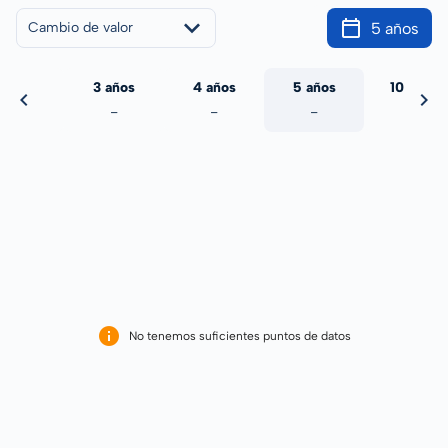
5 años
Cambio de valor
 años
3 años
4 años
5 años
10 años
-
-
-
-
-
No tenemos suficientes puntos de datos