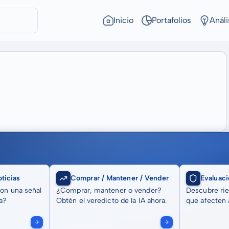
Inicio
Portafolios
Análi
ticias
Comprar / Mantener / Vender
Evaluaci
son una señal
¿Comprar, mantener o vender?
Descubre rie
a?
Obtén el veredicto de la IA ahora.
que afecten a