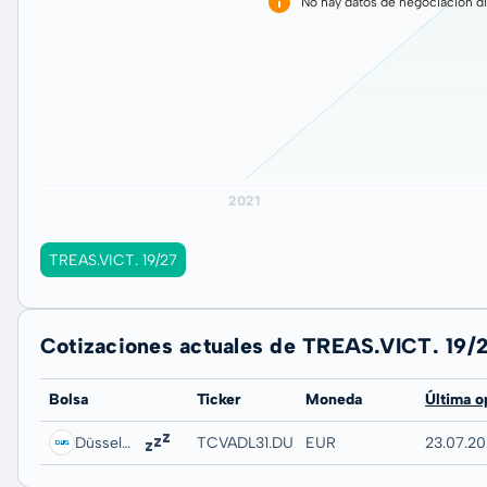
No hay datos de negociación di
TREAS.VICT. 19/27
Cotizaciones actuales de TREAS.VICT. 19/
Bolsa
Ticker
Moneda
Última o
Düsseldorf
TCVADL31.DUSB
EUR
23.07.20