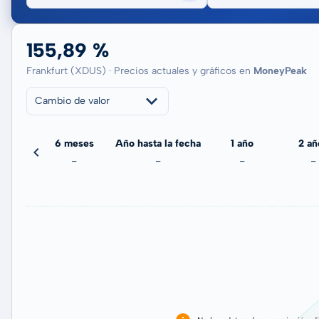
155,89 %
Frankfurt (XDUS) · Precios actuales y gráficos en
MoneyPeak
Cambio de valor
meses
6 meses
Año hasta la fecha
1 año
2 añ
-
-
-
-
-