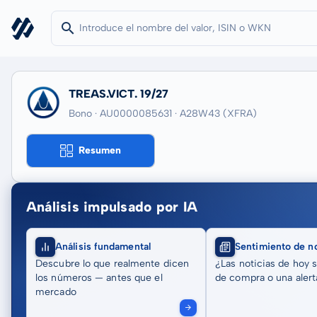
TREAS.VICT. 19/27
Bono · AU0000085631
· A28W43
(XFRA)
Resumen
Análisis impulsado por IA
Análisis fundamental
Sentimiento de no
Descubre lo que realmente dicen
¿Las noticias de hoy 
los números — antes que el
de compra o una alert
mercado