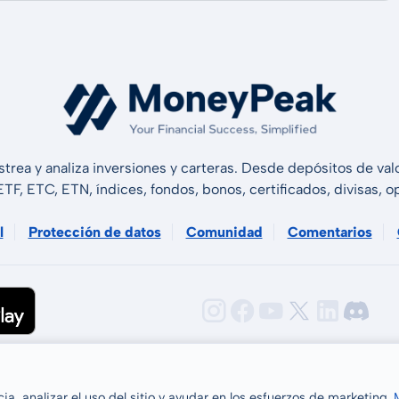
strea y analiza inversiones y carteras. Desde depósitos de v
 ETF, ETC, ETN, índices, fondos, bonos, certificados, divisas,
l
Protección de datos
Comunidad
Comentarios
GmbH 2026
a, analizar el uso del sitio y ayudar en los esfuerzos de marketing.