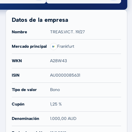
Datos de la empresa
Nombre
TREAS.VICT. 19/27
Mercado principal
Frankfurt
20 años
Máx
WKN
A28W43
-
-
ISIN
AU0000085631
Tipo de valor
Bono
Cupón
1,25 %
Denominación
1.000,00 AUD