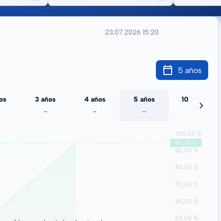
23.07.2026 15:20
5 años
os
3 años
4 años
5 años
10 años
-
-
-
-