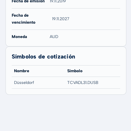
Fecha de emisión
19.11.2019
Fecha de
19.11.2027
vencimiento
Moneda
AUD
Símbolos de cotización
Nombre
Símbolo
Düsseldorf
TCVADL31.DUSB