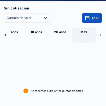
Sin cotización
Máx
Cambio de valor
5 años
10 años
20 años
Máx
-
-
-
-
No tenemos suficientes puntos de datos