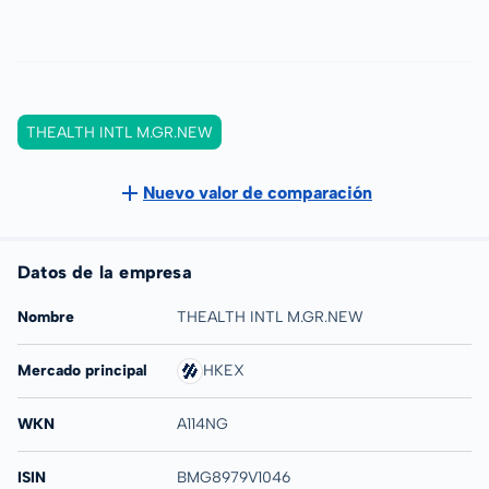
THEALTH INTL M.GR.NEW
Nuevo valor de comparación
Datos de la empresa
Nombre
THEALTH INTL M.GR.NEW
Mercado principal
HKEX
WKN
A114NG
ISIN
BMG8979V1046