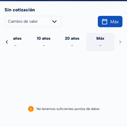
Sin cotización
Máx
Cambio de valor
5 años
10 años
20 años
Máx
-
-
-
-
No tenemos suficientes puntos de datos