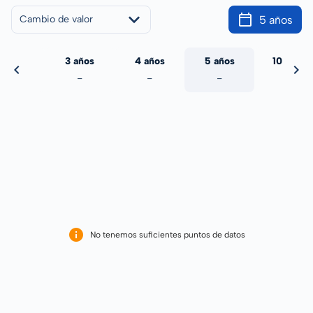
5 años
Cambio de valor
 años
3 años
4 años
5 años
10 años
-
-
-
-
-
No tenemos suficientes puntos de datos