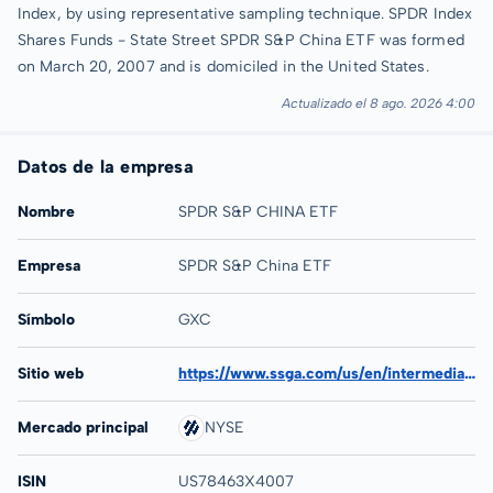
Index, by using representative sampling technique. SPDR Index
Shares Funds - State Street SPDR S&P China ETF was formed
on March 20, 2007 and is domiciled in the United States.
Actualizado el 8 ago. 2026 4:00
Datos de la empresa
Nombre
SPDR S&P CHINA ETF
Empresa
SPDR S&P China ETF
Símbolo
GXC
Sitio web
https://www.ssga.com/us/en/intermediary/etfs/spdr-sp-china-etf-gxc
Mercado principal
NYSE
ISIN
US78463X4007