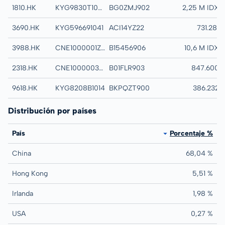
1810.HK
KYG9830T1067
BG0ZMJ902
XIAOMI CORP CLA
2,25 M IDX
3690.HK
KYG596691041
ACI14YZ22
MEITUAN CLASS B
731.281
3988.HK
CNE1000001Z5
B15456906
BANK OF CHINA L
10,6 M IDX
2318.HK
CNE1000003X6
B01FLR903
PING AN INSURA
847.600
9618.HK
KYG8208B1014
BKPQZT900
JD.COM INC CLAS
386.232
Distribución por países
País
Porcentaje %
China
68,04 %
Hong Kong
5,51 %
Irlanda
1,98 %
USA
0,27 %