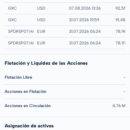
IEX
GXC
USD
07.08.2026 13:36
92,55 
AMEX
GXC
USD
31.07.2026 19:59
91,48 
Hannover
SPDRSP07.HANB
EUR
31.07.2026 06:24
78,96 
Hamburg
SPDRSP07.HAMB
EUR
31.07.2026 06:24
78,97 
Flotación y Liquidez de las Acciones
Flotación Libre
-
Acciones en Flotación
-
Acciones en Circulación
4,76 M
Asignación de activos