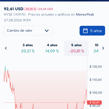
92,61 USD
-20,81 %
-24,34 USD
NYSE (XNYS) · Precios actuales y gráficos en
MoneyPeak
07.08.2026 19:59
5 años
Cambio de valor
 años
3 años
4 años
5 años
10 años
8,29 %
20,21 %
14,09 %
-20,81 %
24,78 %