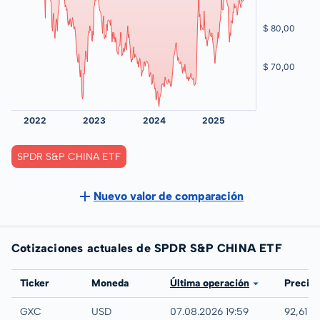
SPDR S&P CHINA ETF
Nuevo valor de comparación
Cotizaciones actuales de SPDR S&P CHINA ETF
Bolsa
Ticker
Moneda
Última operación
Precio
NYSE
GXC
USD
07.08.2026 19:59
92,61 U