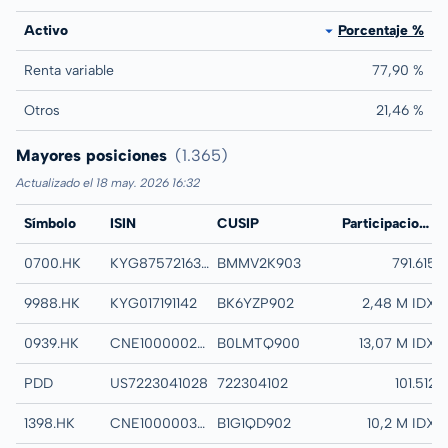
Activo
Porcentaje %
Renta variable
77,90 %
Otros
21,46 %
Mayores posiciones
(1.365)
Actualizado el 18 may. 2026 16:32
Símbolo
ISIN
CUSIP
Nombre
Participaciones
0700.HK
KYG875721634
BMMV2K903
TENCENT HOLDIN
791.615
9988.HK
KYG017191142
BK6YZP902
ALIBABA GROUP 
2,48 M IDX
0939.HK
CNE1000002H1
B0LMTQ900
CHINA CONSTRUC
13,07 M IDX
PDD
US7223041028
722304102
PDD HOLDINGS I
101.512
1398.HK
CNE1000003G1
B1G1QD902
IND + COMM BK O
10,2 M IDX