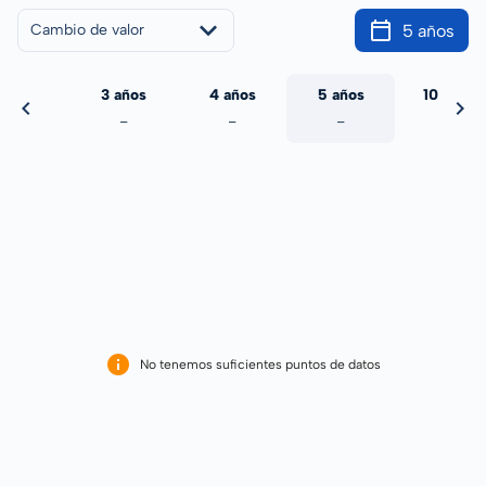
5 años
Cambio de valor
 años
3 años
4 años
5 años
10 años
-
-
-
-
-
No tenemos suficientes puntos de datos