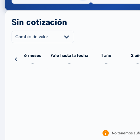
Sin cotización
Cambio de valor
meses
6 meses
Año hasta la fecha
1 año
2 añ
-
-
-
-
-
No tenemos sufi