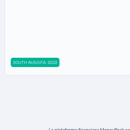
SOUTH AUS.G.F.A. 2022
La plataforma financiera MoneyPeak ra