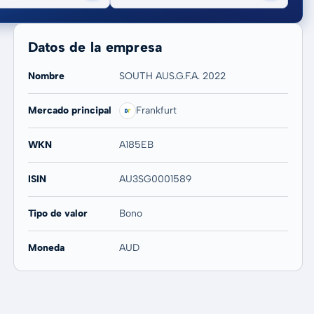
Datos de la empresa
Nombre
SOUTH AUS.G.F.A. 2022
Mercado principal
Frankfurt
20 años
Máx
-
-
WKN
A185EB
ISIN
AU3SG0001589
Tipo de valor
Bono
Moneda
AUD