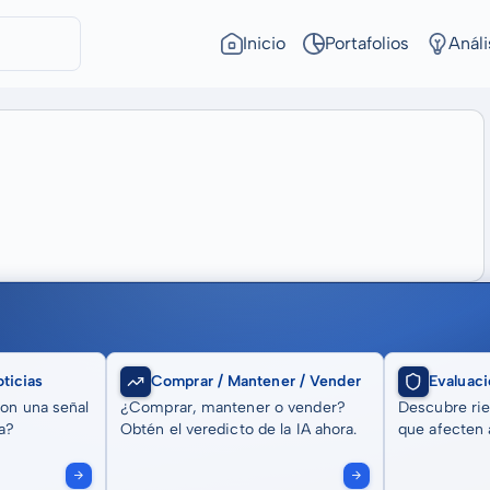
Inicio
Portafolios
Análi
ticias
Comprar / Mantener / Vender
Evaluaci
son una señal
¿Comprar, mantener o vender?
Descubre rie
a?
Obtén el veredicto de la IA ahora.
que afecten a