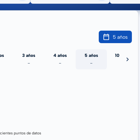
5 años
os
3 años
4 años
5 años
10 años
-
-
-
-
cientes puntos de datos