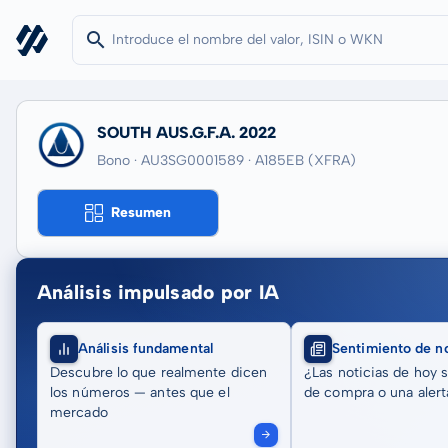
SOUTH AUS.G.F.A. 2022
Bono · AU3SG0001589
· A185EB
(XFRA)
Resumen
Análisis impulsado por IA
Análisis fundamental
Sentimiento de no
Descubre lo que realmente dicen
¿Las noticias de hoy 
los números — antes que el
de compra o una alert
mercado