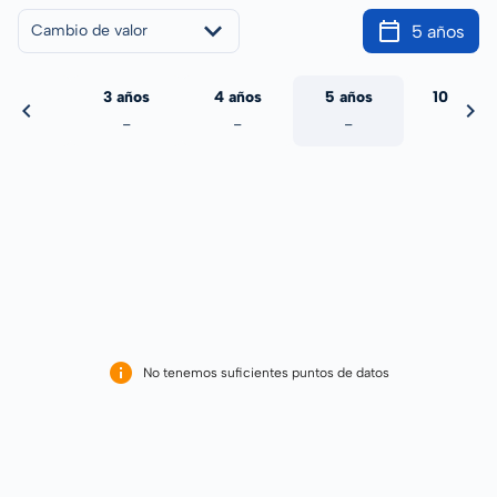
5 años
Cambio de valor
 años
3 años
4 años
5 años
10 años
-
-
-
-
-
No tenemos suficientes puntos de datos