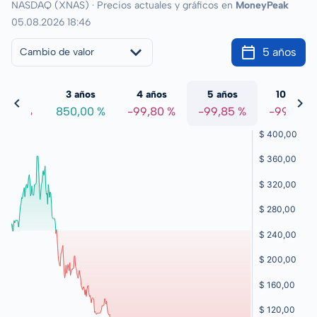
NASDAQ (XNAS) · Precios actuales y gráficos en
MoneyPeak
05.08.2026 18:46
5 años
Cambio de valor
 años
3 años
4 años
5 años
10 años
1,46 %
850,00 %
-99,80 %
-99,85 %
-99,69 %