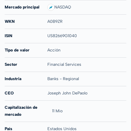
Mercado principal
NASDAQ
WKN
A0B9ZR
ISIN
US82669G1040
Tipo de valor
Acción
Sector
Financial Services
Industria
Banks - Regional
CEO
Joseph John DePaolo
Capitalización de
11 Mio
mercado
País
Estados Unidos