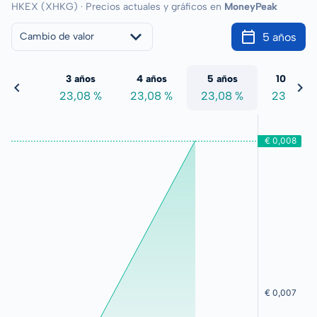
HKEX (XHKG) · Precios actuales y gráficos en
MoneyPeak
5 años
Cambio de valor
 años
3 años
4 años
5 años
10 años
3,08 %
23,08 %
23,08 %
23,08 %
23,08 %