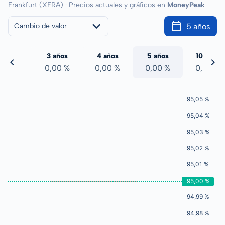
Frankfurt (XFRA) · Precios actuales y gráficos en
MoneyPeak
5 años
Cambio de valor
 años
3 años
4 años
5 años
10 años
,00 %
0,00 %
0,00 %
0,00 %
0,00 %