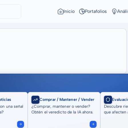
Inicio
Portafolios
Análi
ticias
Comprar / Mantener / Vender
Evaluaci
son una señal
¿Comprar, mantener o vender?
Descubre rie
a?
Obtén el veredicto de la IA ahora.
que afecten a