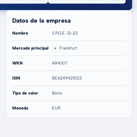
Datos de la empresa
Nombre
S.P.G.E. 13-23
Mercado principal
Frankfurt
20 años
Máx
-
-
WKN
A1HG07
ISIN
BE6249421023
Tipo de valor
Bono
Moneda
EUR