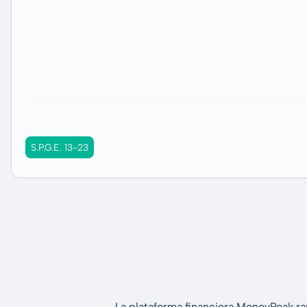
S.P.G.E. 13-23
La plataforma financiera MoneyPeak ra