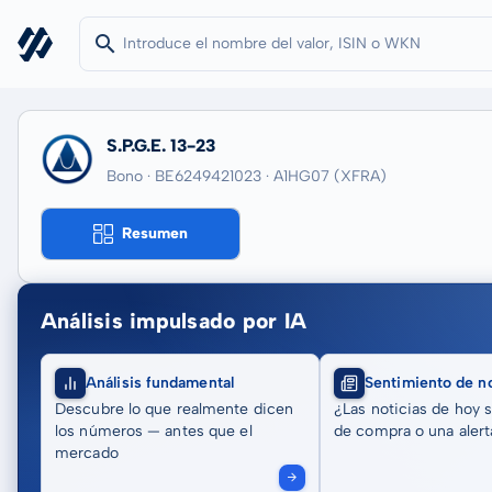
S.P.G.E. 13-23
Bono · BE6249421023
· A1HG07
(XFRA)
Resumen
Análisis impulsado por IA
Análisis fundamental
Sentimiento de no
Descubre lo que realmente dicen
¿Las noticias de hoy 
los números — antes que el
de compra o una alert
mercado