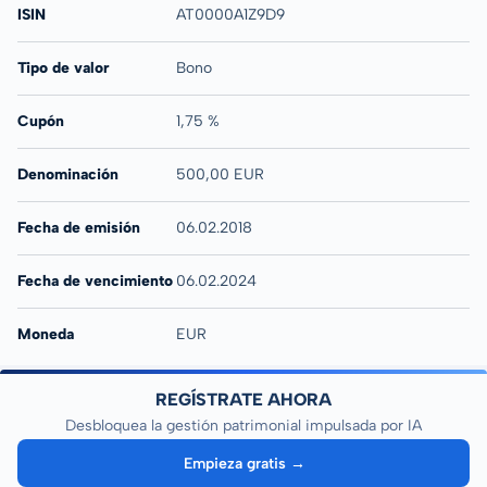
ISIN
AT0000A1Z9D9
Tipo de valor
Bono
Cupón
1,75 %
Denominación
500,00 EUR
Fecha de emisión
06.02.2018
Fecha de vencimiento
06.02.2024
Moneda
EUR
REGÍSTRATE AHORA
Desbloquea la gestión patrimonial impulsada por IA
Empieza gratis →