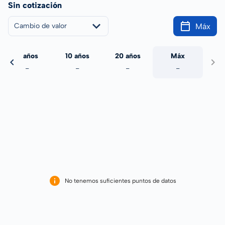
Sin cotización
Máx
Cambio de valor
5 años
10 años
20 años
Máx
-
-
-
-
No tenemos suficientes puntos de datos