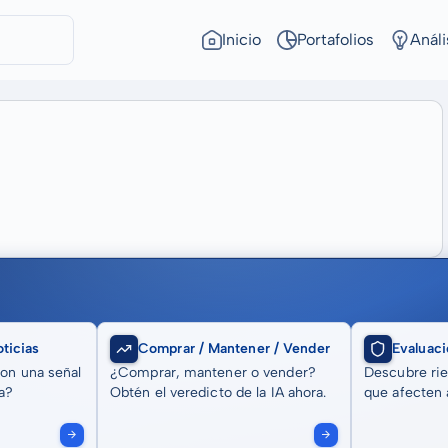
Inicio
Portafolios
Análi
ticias
Comprar / Mantener / Vender
Evaluaci
son una señal
¿Comprar, mantener o vender?
Descubre rie
a?
Obtén el veredicto de la IA ahora.
que afecten a