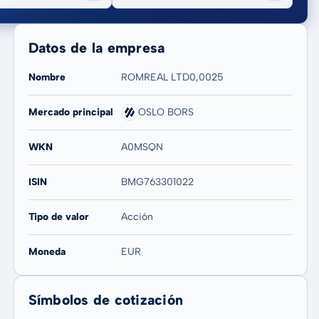
Datos de la empresa
Nombre
ROMREAL LTD0,0025
Mercado principal
OSLO BORS
20 años
Máx
WKN
A0MSQN
6,38 %
6,38 %
ISIN
BMG763301022
Tipo de valor
Acción
Moneda
EUR
Símbolos de cotización