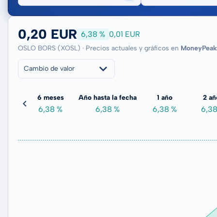
0,20 EUR
6,38 %
0,01 EUR
OSLO BORS (XOSL) · Precios actuales y gráficos en
MoneyPeak
Cambio de valor
meses
6 meses
Año hasta la fecha
1 año
2 añ
00 %
6,38 %
6,38 %
6,38 %
6,3