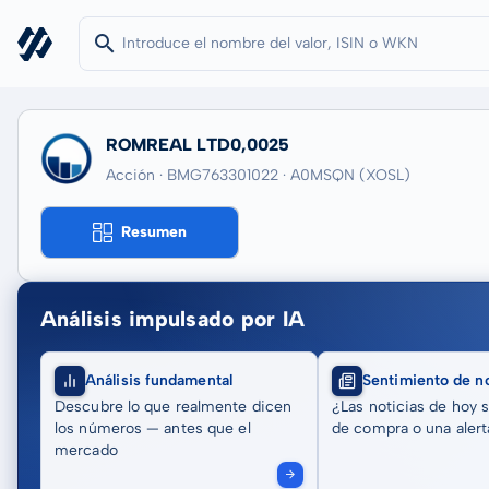
ROMREAL LTD0,0025
Acción · BMG763301022
· A0MSQN
(XOSL)
Resumen
Análisis impulsado por IA
Análisis fundamental
Sentimiento de no
Descubre lo que realmente dicen
¿Las noticias de hoy 
los números — antes que el
de compra o una alert
mercado