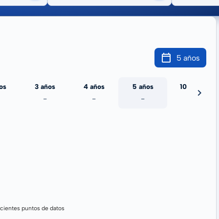
5 años
os
3 años
4 años
5 años
10 años
-
-
-
-
cientes puntos de datos