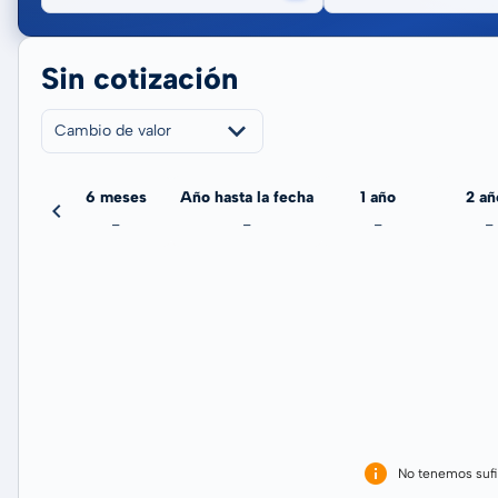
Sin cotización
Cambio de valor
meses
6 meses
Año hasta la fecha
1 año
2 añ
-
-
-
-
-
No tenemos sufi