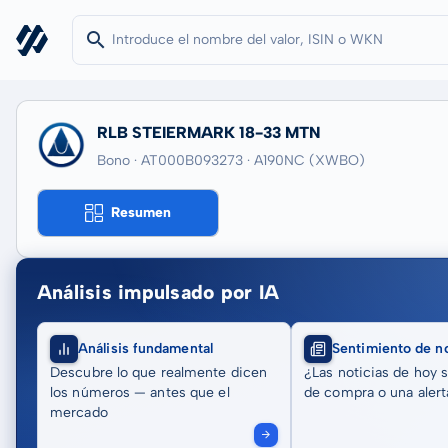
RLB STEIERMARK 18-33 MTN
Bono · AT000B093273
· A190NC
(XWBO)
Resumen
Análisis impulsado por IA
Análisis fundamental
Sentimiento de no
Descubre lo que realmente dicen
¿Las noticias de hoy 
los números — antes que el
de compra o una alert
mercado