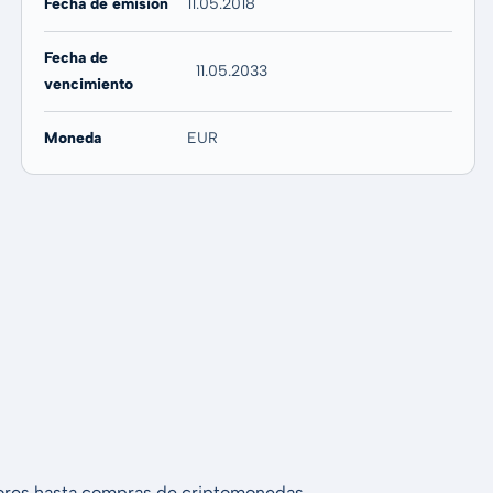
Fecha de emisión
11.05.2018
Fecha de
11.05.2033
vencimiento
Moneda
EUR
alores hasta compras de criptomonedas.