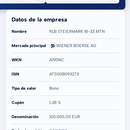
Datos de la empresa
Nombre
RLB STEIERMARK 18-33 MTN
Mercado principal
WIENER BOERSE AG
20 años
Máx
-
-
WKN
A190NC
ISIN
AT000B093273
Tipo de valor
Bono
Cupón
1,38 %
Denominación
100.000,00 EUR