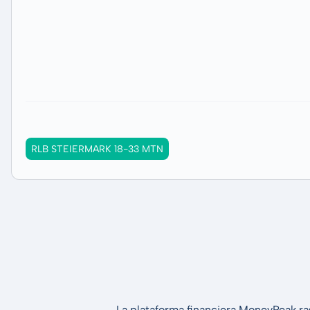
RLB STEIERMARK 18-33 MTN
La plataforma financiera MoneyPeak ra