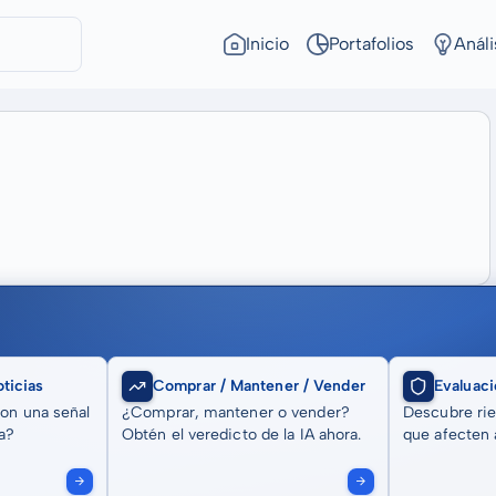
Inicio
Portafolios
Análi
ticias
Comprar / Mantener / Vender
Evaluaci
son una señal
¿Comprar, mantener o vender?
Descubre rie
a?
Obtén el veredicto de la IA ahora.
que afecten a