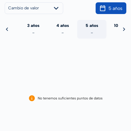
5 años
Cambio de valor
 años
3 años
4 años
5 años
10 años
-
-
-
-
-
No tenemos suficientes puntos de datos