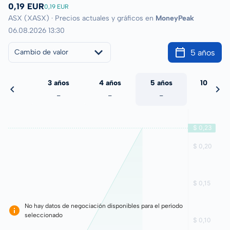
0,19 EUR
0,19 EUR
ASX (XASX) · Precios actuales y gráficos en
MoneyPeak
06.08.2026 13:30
5 años
Cambio de valor
 años
3 años
4 años
5 años
10 años
-
-
-
-
-
No hay datos de negociación disponibles para el período
seleccionado