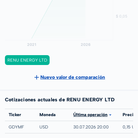
RENU ENERGY LTD
Nuevo valor de comparación
Cotizaciones actuales de RENU ENERGY LTD
Bolsa
Ticker
Moneda
Última operación
Precio
UTC
GDYMF
USD
30.07.2026 20:00
0,15 U