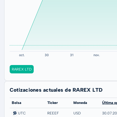
RAREX LTD
Cotizaciones actuales de RAREX LTD
Bolsa
Ticker
Moneda
Última o
UTC
REEEF
USD
30.07.2