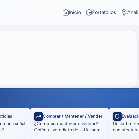
Inicio
Portafolios
Análi
ticias
Comprar / Mantener / Vender
Evaluaci
son una señal
¿Comprar, mantener o vender?
Descubre rie
a?
Obtén el veredicto de la IA ahora.
que afecten a