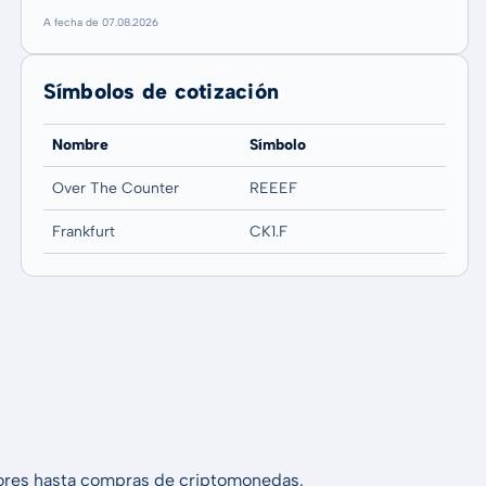
A fecha de 07.08.2026
Símbolos de cotización
Nombre
Símbolo
Over The Counter
REEEF
Frankfurt
CK1.F
alores hasta compras de criptomonedas.