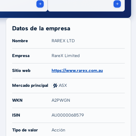
Datos de la empresa
Nombre
RAREX LTD
Empresa
RareX Limited
20 años
Máx
Sitio web
https://www.rarex.com.au
92,02 %
84,93 %
Mercado principal
ASX
WKN
A2PWGN
ISIN
AU0000068579
Tipo de valor
Acción