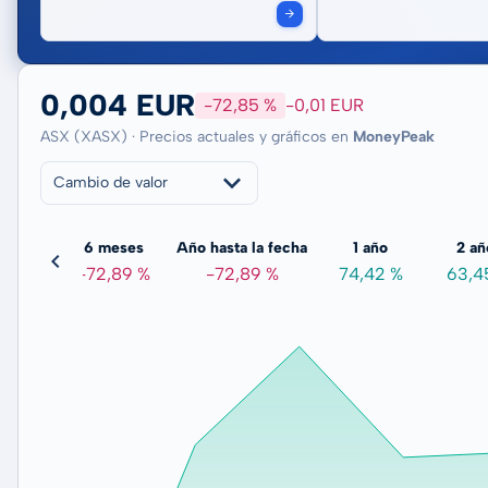
0,004 EUR
-72,85 %
-0,01 EUR
ASX (XASX) · Precios actuales y gráficos en
MoneyPeak
Cambio de valor
meses
6 meses
Año hasta la fecha
1 año
2 añ
,03 %
-72,89 %
-72,89 %
74,42 %
63,4