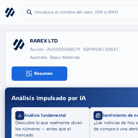
RAREX LTD
Acción · AU0000068579
· A2PWGN
(XASX)
Australia · Basic Materials
Resumen
Análisis impulsado por IA
Análisis fundamental
Sentimiento de no
Descubre lo que realmente dicen
¿Las noticias de hoy 
los números — antes que el
de compra o una alert
mercado