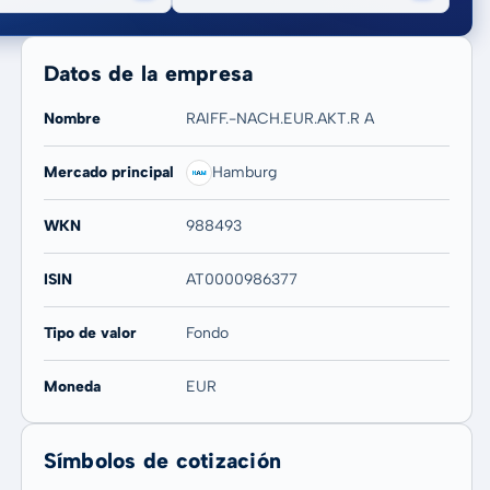
Datos de la empresa
Nombre
RAIFF.-NACH.EUR.AKT.R A
Mercado principal
Hamburg
20 años
Máx
WKN
988493
11,28 %
11,28 %
ISIN
AT0000986377
Tipo de valor
Fondo
Moneda
EUR
Símbolos de cotización