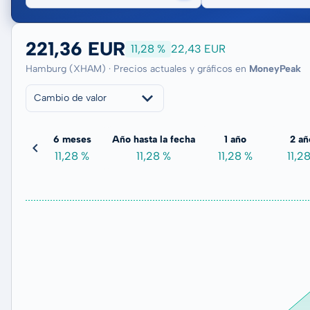
221,36 EUR
11,28 %
22,43 EUR
Hamburg (XHAM) · Precios actuales y gráficos en
MoneyPeak
Cambio de valor
meses
6 meses
Año hasta la fecha
1 año
2 añ
93 %
11,28 %
11,28 %
11,28 %
11,2