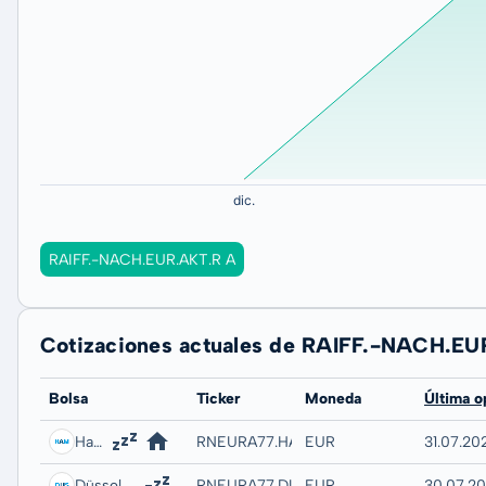
RAIFF.-NACH.EUR.AKT.R A
Cotizaciones actuales de RAIFF.-NACH.E
Bolsa
Ticker
Moneda
Última o
Hamburg
RNEURA77.HAMB
EUR
31.07.20
Düsseldorf
RNEURA77.DUSB
EUR
30.07.20