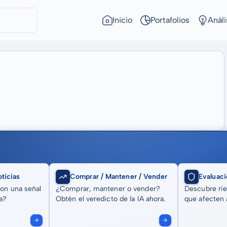
Inicio
Portafolios
Análi
ticias
Comprar / Mantener / Vender
Evaluaci
son una señal
¿Comprar, mantener o vender?
Descubre rie
a?
Obtén el veredicto de la IA ahora.
que afecten a