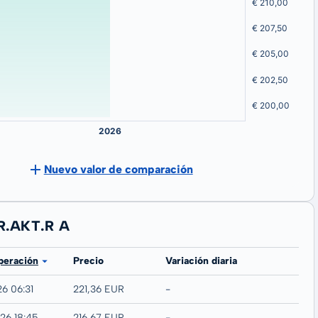
Nuevo valor de comparación
UR.AKT.R A
peración
Precio
Variación diaria
26 06:31
221,36 EUR
-
26 18:45
216,67 EUR
-