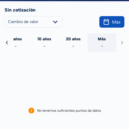
Sin cotización
Máx
Cambio de valor
5 años
10 años
20 años
Máx
-
-
-
-
No tenemos suficientes puntos de datos