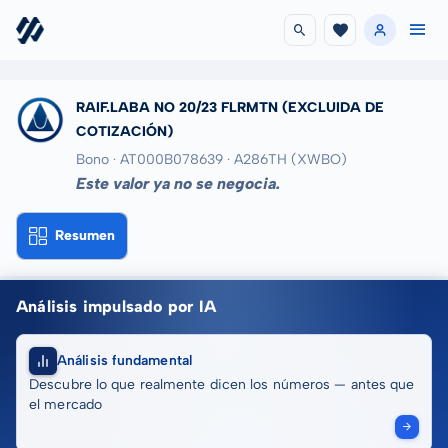
RAIF.LABA NO 20/23 FLRMTN
(EXCLUIDA DE
COTIZACIÓN)
Bono · AT000B078639
· A286TH
(XWBO)
Este valor ya no se negocia.
Resumen
Análisis impulsado por IA
Análisis fundamental
Descubre lo que realmente dicen los números — antes que
el mercado