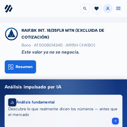
RAIF.BK INT. 18/25FLR MTN
(EXCLUIDA DE
COTIZACIÓN)
Bono · AT000B014345
· A1915H
(XWBO)
Este valor ya no se negocia.
Resumen
Análisis impulsado por IA
Análisis fundamental
Descubre lo que realmente dicen los números — antes que
el mercado