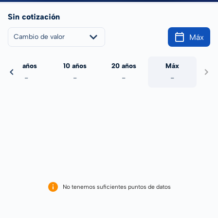
Sin cotización
Máx
Cambio de valor
5 años
10 años
20 años
Máx
-
-
-
-
No tenemos suficientes puntos de datos