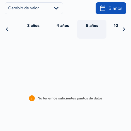
5 años
Cambio de valor
 años
3 años
4 años
5 años
10 años
-
-
-
-
-
No tenemos suficientes puntos de datos