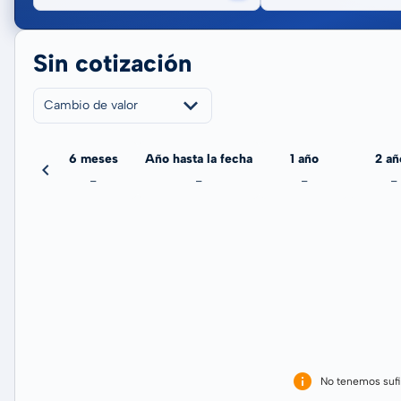
Sin cotización
Cambio de valor
meses
6 meses
Año hasta la fecha
1 año
2 añ
-
-
-
-
-
No tenemos sufi