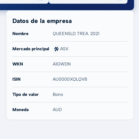
Datos de la empresa
Nombre
QUEENSLD TREA. 2021
Mercado principal
ASX
20 años
Máx
-
-
WKN
A1GWDN
ISIN
AU0000XQLQV8
Tipo de valor
Bono
Moneda
AUD