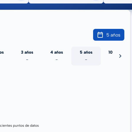
5 años
os
3 años
4 años
5 años
10 años
-
-
-
-
cientes puntos de datos