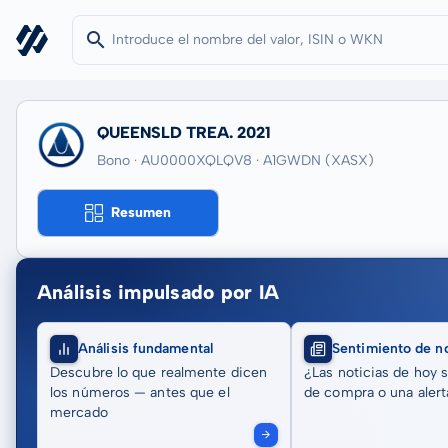
QUEENSLD TREA. 2021
Bono · AU0000XQLQV8
· A1GWDN
(XASX)
Resumen
Análisis impulsado por IA
Análisis fundamental
Sentimiento de no
Descubre lo que realmente dicen
¿Las noticias de hoy 
los números — antes que el
de compra o una alert
mercado