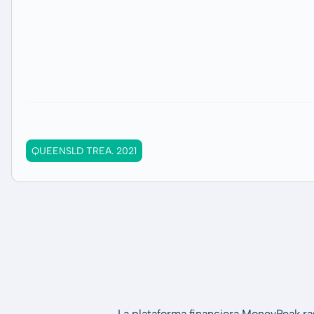
QUEENSLD TREA. 2021
La plataforma financiera MoneyPeak ra