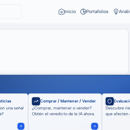
Inicio
Portafolios
Análi
ticias
Comprar / Mantener / Vender
Evaluaci
son una señal
¿Comprar, mantener o vender?
Descubre rie
a?
Obtén el veredicto de la IA ahora.
que afecten a