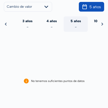
5 años
Cambio de valor
 años
3 años
4 años
5 años
10 años
-
-
-
-
-
No tenemos suficientes puntos de datos