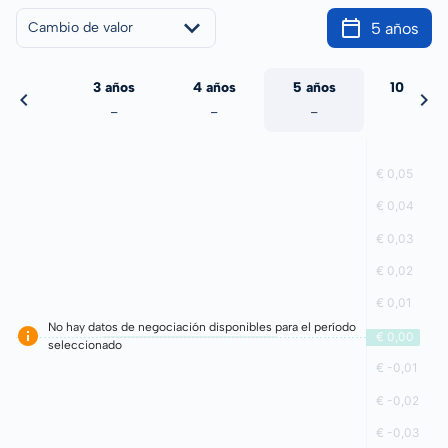
5 años
Cambio de valor
 años
3 años
4 años
5 años
10 años
-
-
-
-
-
No hay datos de negociación disponibles para el período
seleccionado