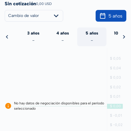
Sin cotización
0,00 USD
5 años
Cambio de valor
 años
3 años
4 años
5 años
10 años
-
-
-
-
-
No hay datos de negociación disponibles para el período
seleccionado