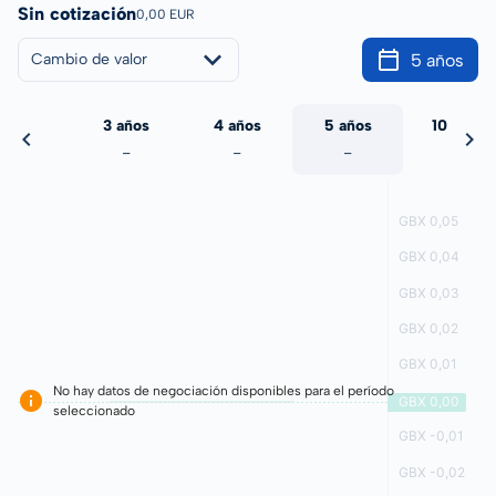
Sin cotización
0,00 EUR
5 años
Cambio de valor
 años
3 años
4 años
5 años
10 años
-
-
-
-
-
No hay datos de negociación disponibles para el período
seleccionado