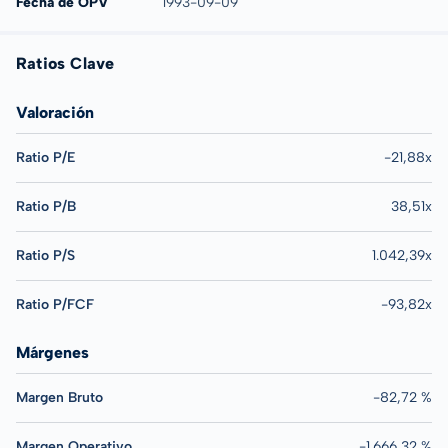
Fecha de OPV
1993-09-09
Ratios Clave
Valoración
Ratio P/E
-21,88x
Ratio P/B
38,51x
Ratio P/S
1.042,39x
Ratio P/FCF
-93,82x
Márgenes
Margen Bruto
-82,72 %
Margen Operativo
-1.666,32 %