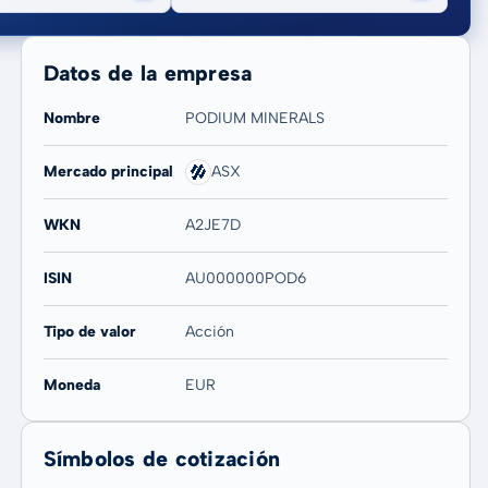
Datos de la empresa
Nombre
PODIUM MINERALS
Mercado principal
ASX
20 años
Máx
WKN
A2JE7D
20,69 %
20,69 %
ISIN
AU000000POD6
Tipo de valor
Acción
Moneda
EUR
Símbolos de cotización