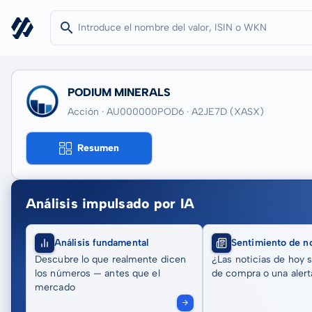
PODIUM MINERALS
Acción · AU000000POD6
· A2JE7D
(XASX)
Resumen
Análisis impulsado por IA
Análisis fundamental
Sentimiento de no
Descubre lo que realmente dicen
¿Las noticias de hoy 
los números — antes que el
de compra o una alert
mercado