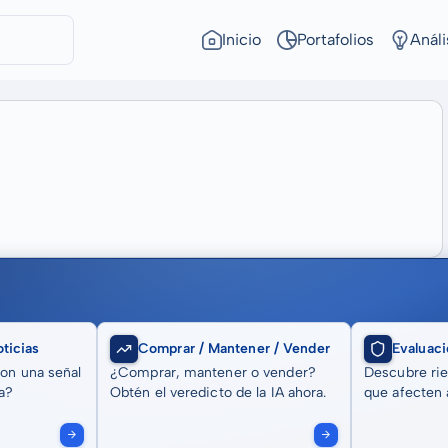
Inicio
Portafolios
Análi
ticias
Comprar / Mantener / Vender
Evaluaci
son una señal
¿Comprar, mantener o vender?
Descubre rie
a?
Obtén el veredicto de la IA ahora.
que afecten a