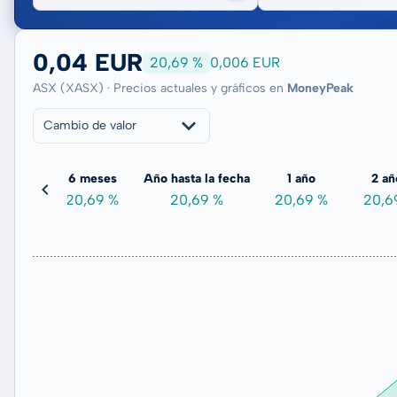
0,04 EUR
20,69 %
0,006 EUR
ASX (XASX) · Precios actuales y gráficos en
MoneyPeak
Cambio de valor
meses
6 meses
Año hasta la fecha
1 año
2 añ
00 %
20,69 %
20,69 %
20,69 %
20,6